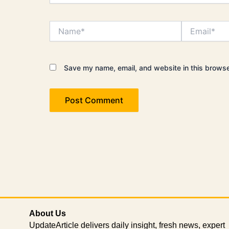
Name*
Email*
Save my name, email, and website in this browse
About Us
UpdateArticle delivers daily insight, fresh news, expert