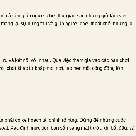
 trí mà còn giúp người chơi thư giãn sau những giờ làm việc
 mang lại sự hứng thú và giúp người chơi thoát khỏi những lo
lưu và kết nối với nhau. Qua việc tham gia vào các bàn chơi,
i chơi khác từ khắp mọi nơi, tạo nên một cộng đồng lớn
ần phải có kế hoạch tài chính rõ ràng. Đừng để những cuộc
oát. Xác định mức tiền bạn sẵn sàng mất trước khi bắt đầu, và