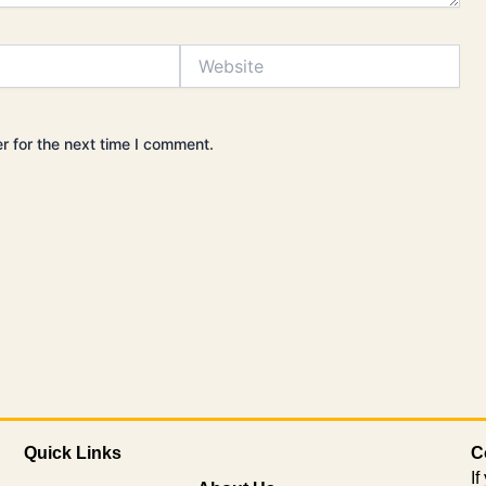
Website
r for the next time I comment.
Quick Links
C
If