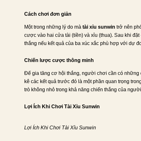
Cách chơi đơn giản
Một trong những lý do mà
tài xỉu sunwin
trở nên phổ
cược vào hai cửa tài (tiền) và xỉu (thua). Sau khi đ
thắng nếu kết quả của ba xúc xắc phù hợp với dự đ
Chiến lược cược thông minh
Để gia tăng cơ hội thắng, người chơi cần có những 
kê các kết quả trước đó là một phần quan trọng trong
trò không nhỏ trong khả năng chiến thắng của người
Lợi Ích Khi Chơi Tài Xỉu Sunwin
Lợi Ích Khi Chơi Tài Xỉu Sunwin