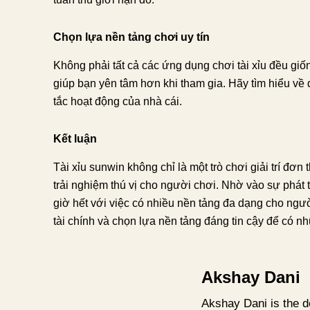
Chọn lựa nền tảng chơi uy tín
Không phải tất cả các ứng dụng chơi tài xỉu đều gi
giúp bạn yên tâm hơn khi tham gia. Hãy tìm hiểu về
tắc hoạt động của nhà cái.
Kết luận
Tài xỉu sunwin không chỉ là một trò chơi giải trí đơ
trải nghiệm thú vị cho người chơi. Nhờ vào sự phát 
giờ hết với việc có nhiều nền tảng đa dạng cho ngư
tài chính và chọn lựa nền tảng đáng tin cậy để có nh
Akshay Dani
Akshay Dani is the d