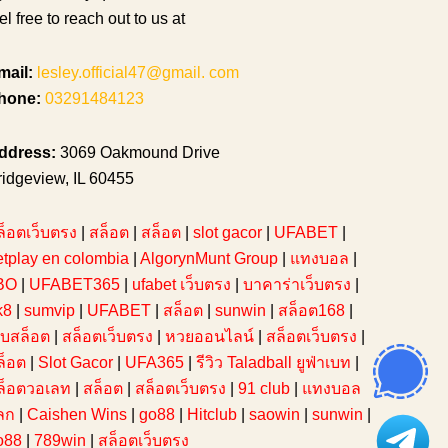
el free to reach out to us at
mail:
lesley.official47@gmail. com
hone:
03291484123
ddress:
3069 Oakmound Drive
ridgeview, IL 60455
ล็อตเว็บตรง
|
สล็อต
|
สล็อต
|
slot gacor
|
UFABET
|
etplay en colombia
|
AlgorynMunt Group
|
แทงบอล
|
BO
|
UFABET365
|
ufabet เว็บตรง
|
บาคาร่าเว็บตรง
|
k8
|
sumvip
|
UFABET
|
สล็อต
|
sunwin
|
สล็อต168
|
ว็บสล็อต
|
สล็อตเว็บตรง
|
หวยออนไลน์
|
สล็อตเว็บตรง
|
ล็อต
|
Slot Gacor
|
UFA365
|
รีวิว Taladball ยูฟ่าเบท
|
ล็อตวอเลท
|
สล็อต
|
สล็อตเว็บตรง
|
91 club
|
แทงบอล
ลก
|
Caishen Wins
|
go88
|
Hitclub
|
saowin
|
sunwin
|
o88
|
789win
|
สล็อตเว็บตรง