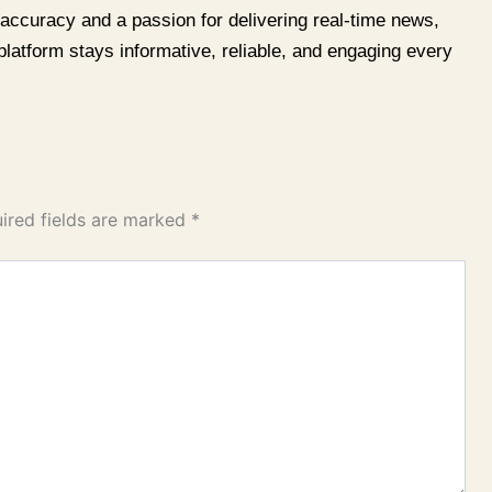
 accuracy and a passion for delivering real-time news,
latform stays informative, reliable, and engaging every
ired fields are marked
*