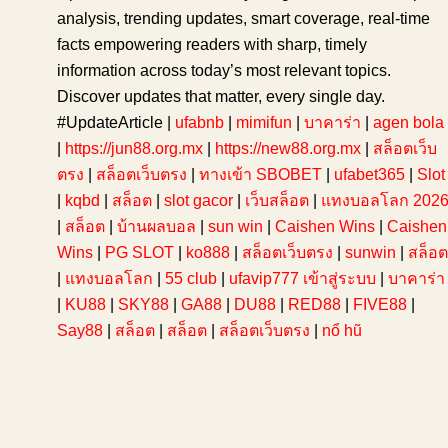
analysis, trending updates, smart coverage, real-time
facts empowering readers with sharp, timely
information across today’s most relevant topics.
Discover updates that matter, every single day.
#UpdateArticle |
ufabnb
|
mimifun
|
บาคาร่า
|
agen bola
|
https://jun88.org.mx
|
https://new88.org.mx
|
สล็อตเว็บ
ตรง
|
สล็อตเว็บตรง
|
ทางเข้า SBOBET
|
ufabet365
|
Slot
|
kqbd
|
สล็อต
|
slot gacor
|
เว็บสล็อต
|
แทงบอลโลก 202
|
สล็อต
|
บ้านผลบอล
|
sun win
|
Caishen Wins
|
Caishen
Wins
|
PG SLOT
|
ko888
|
สล็อตเว็บตรง
|
sunwin
|
สล็อต
|
แทงบอลโลก
|
55 club
|
ufavip777 เข้าสู่ระบบ
|
บาคาร่า
|
KU88
|
SKY88
|
GA88
|
DU88
|
RED88
|
FIVE88
|
Say88
|
สล็อต
|
สล็อต
|
สล็อตเว็บตรง
|
nổ hũ