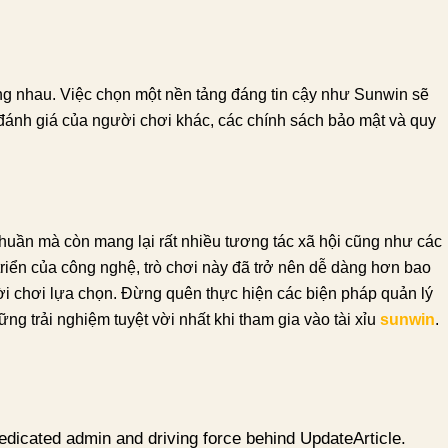
ống nhau. Việc chọn một nền tảng đáng tin cậy như Sunwin sẽ
 đánh giá của người chơi khác, các chính sách bảo mật và quy
n thuần mà còn mang lại rất nhiều tương tác xã hội cũng như các
triển của công nghệ, trò chơi này đã trở nên dễ dàng hơn bao
ời chơi lựa chọn. Đừng quên thực hiện các biện pháp quản lý
ững trải nghiệm tuyệt vời nhất khi tham gia vào tài xỉu
sunwin
.
edicated admin and driving force behind UpdateArticle.