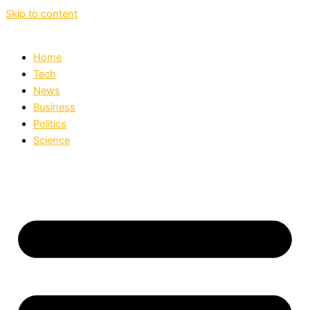
Skip to content
Home
Tech
News
Business
Politics
Science