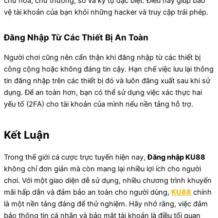
chữ hoa, chữ thường, số và ký tự đặc biệt. Điều này giúp bảo
vệ tài khoản của bạn khỏi những hacker và truy cập trái phép.
Đăng Nhập Từ Các Thiết Bị An Toàn
Người chơi cũng nên cẩn thận khi đăng nhập từ các thiết bị
công cộng hoặc không đáng tin cậy. Hạn chế việc lưu lại thông
tin đăng nhập trên các thiết bị đó và luôn đăng xuất sau khi sử
dụng. Để an toàn hơn, bạn có thể sử dụng việc xác thực hai
yếu tố (2FA) cho tài khoản của mình nếu nền tảng hỗ trợ.
Kết Luận
Trong thế giới cá cược trực tuyến hiện nay,
Đăng nhập KU88
không chỉ đơn giản mà còn mang lại nhiều lợi ích cho người
chơi. Với một giao diện dễ sử dụng, nhiều chương trình khuyến
mãi hấp dẫn và đảm bảo an toàn cho người dùng,
KU88
chính
là một nền tảng đáng để thử nghiệm. Hãy nhớ rằng, việc đảm
bảo thông tin cá nhân và bảo mật tài khoản là điều tối quan