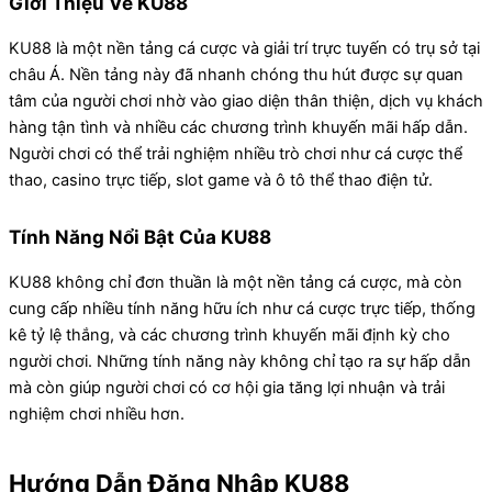
Giới Thiệu Về KU88
KU88 là một nền tảng cá cược và giải trí trực tuyến có trụ sở tại
châu Á. Nền tảng này đã nhanh chóng thu hút được sự quan
tâm của người chơi nhờ vào giao diện thân thiện, dịch vụ khách
hàng tận tình và nhiều các chương trình khuyến mãi hấp dẫn.
Người chơi có thể trải nghiệm nhiều trò chơi như cá cược thể
thao, casino trực tiếp, slot game và ô tô thể thao điện tử.
Tính Năng Nổi Bật Của KU88
KU88 không chỉ đơn thuần là một nền tảng cá cược, mà còn
cung cấp nhiều tính năng hữu ích như cá cược trực tiếp, thống
kê tỷ lệ thắng, và các chương trình khuyến mãi định kỳ cho
người chơi. Những tính năng này không chỉ tạo ra sự hấp dẫn
mà còn giúp người chơi có cơ hội gia tăng lợi nhuận và trải
nghiệm chơi nhiều hơn.
Hướng Dẫn Đăng Nhập KU88