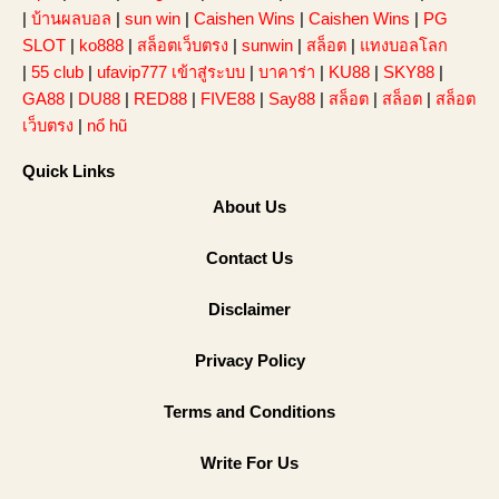
|
บ้านผลบอล
|
sun win
|
Caishen Wins
|
Caishen Wins
|
PG
SLOT
|
ko888
|
สล็อตเว็บตรง
|
sunwin
|
สล็อต
|
แทงบอลโลก
|
55 club
|
ufavip777 เข้าสู่ระบบ
|
บาคาร่า
|
KU88
|
SKY88
|
GA88
|
DU88
|
RED88
|
FIVE88
|
Say88
|
สล็อต
|
สล็อต
|
สล็อต
เว็บตรง
|
nổ hũ
Quick Links
About Us
Contact Us
Disclaimer
Privacy Policy
Terms and Conditions
Write For Us