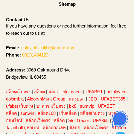
Sitemap
Contact Us
If you have any questions or need further information, feel free
to reach out to us at
Email:
lesley.official47@gmail. com
Phone:
03291484123
Address:
3069 Oakmound Drive
Bridgeview, IL 60455
สล็อตเว็บตรง
|
สล็อต
|
สล็อต
|
slot gacor
|
UFABET
|
betplay en
colombia
|
AlgorynMunt Group
|
แทงบอล
|
JBO
|
UFABET365
|
ufabet เว็บตรง
|
บาคาร่าเว็บตรง
|
bk8
|
sumvip
|
UFABET
|
สล็อต
|
sunwin
|
สล็อต168
|
เว็บสล็อต
|
สล็อตเว็บตรง
|
หวย
ออนไลน์
|
สล็อตเว็บตรง
|
สล็อต
|
Slot Gacor
|
UFA365
|
รีวิว
Taladball ยูฟ่าเบท
|
สล็อตวอเลท
|
สล็อต
|
สล็อตเว็บตรง
|
91 club