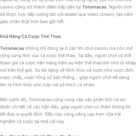
casino cũng trở thành điểm hấp dẫn tại
Totomacau
. Người chơi
sẽ được trực tiếp tương tác với dealer qua video stream, tạo cảm
giác chân thật hơn bao giờ hết.
Khả Năng Cá Cược Thể Thao
Totomacau
không chỉ dừng lại ở các trò chơi casino mà còn mở
rộng sang lĩnh vực cá cược thể thao. Tại đây, người chơi có thể
tham gia cá cược trên hàng trăm sự kiện thể thao lớn nhỏ từ khắp
nơi trên thế giới. Sự đa dạng về hình thức cá cược như cược đơn,
cược chấp, cược tổng số bàn thắng… giúp người chơi dễ dàng
tìm ra hình thức phù hợp với sở thích cá nhân.
Bên cạnh đó, Totomacau cũng cung cấp các phân tích và dự
đoán chi tiết về các trận đấu, giúp người chơi có thêm thông tin
để đưa ra quyết định. Điều này càng nâng cao hơn nữa trải
nghiệm cá cược tại nhà cái này.