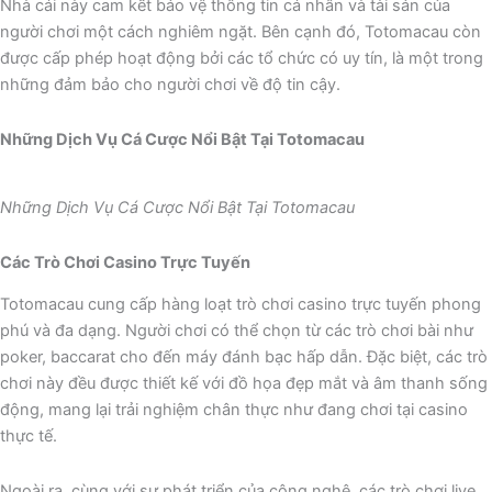
Nhà cái này cam kết bảo vệ thông tin cá nhân và tài sản của
người chơi một cách nghiêm ngặt. Bên cạnh đó, Totomacau còn
được cấp phép hoạt động bởi các tổ chức có uy tín, là một trong
những đảm bảo cho người chơi về độ tin cậy.
Những Dịch Vụ Cá Cược Nổi Bật Tại Totomacau
Những Dịch Vụ Cá Cược Nổi Bật Tại Totomacau
Các Trò Chơi Casino Trực Tuyến
Totomacau cung cấp hàng loạt trò chơi casino trực tuyến phong
phú và đa dạng. Người chơi có thể chọn từ các trò chơi bài như
poker, baccarat cho đến máy đánh bạc hấp dẫn. Đặc biệt, các trò
chơi này đều được thiết kế với đồ họa đẹp mắt và âm thanh sống
động, mang lại trải nghiệm chân thực như đang chơi tại casino
thực tế.
Ngoài ra, cùng với sự phát triển của công nghệ, các trò chơi live