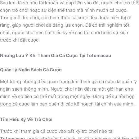
Sau khi đã sở hữu tài khoản và nạp tiền vào đó, người chơi có thể
chọn trò chơi hoặc sự kiện thể thao mà mình muốn cá cược.
Trong mỗi trò chơi, các hình thức cá cược đều được hiển thị rõ
ràng, giúp người chơi dễ dàng lựa chọn. Để có trải nghiệm tốt
nhất, người chơi nên tìm hiểu kỹ về các trò chơi hoặc sự kiện
trước khi đặt cược.
Những Lưu Ý Khi Tham Gia Cá Cược Tại Totomacau
Quản Lý Ngân Sách Cá Cược
Một trong những điều quan trọng khi tham gia cá cược là quản lý
ngân sách thông minh. Người chơi nên đặt ra một giới hạn cho
mình về số tiền có thể mất trong một ngày. Đừng để sự hồi hộp
trong cá cược làm bạn quên đi các kế hoạch tài chính của mình.
Tìm Hiểu Kỹ Về Trò Chơi
Trước khi tham gia cá cược vào bất kỳ trò chơi nào tại
Totomacau
, người chơi cần tìm hiểu kỹ để tránh việc mất tiền một