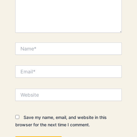
Name*
Email*
Website
Save my name, email, and website in this
browser for the next time I comment.