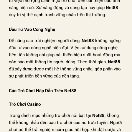
từ việc mở rộng danh mục trò chơi đến cải thiện các tính
năng hiện có. Sự năng động và sáng tạo này giúp
Net88
duy trì vị thế cạnh tranh vững chắc trên thị trường.
Đầu Tư Vào Công Nghệ
Để nâng cao trải nghiệm người dùng,
Net88
không ngừng
đầu tư vào công nghệ hiện đại. Việc sử dụng công nghệ
tiên tiến không chỉ giúp cải thiện hiệu suất hoạt động mà
còn bảo mật thông tin người dùng. Theo thời gian,
Net88
đã xây dựng được một hệ thống vững chắc, góp phần vào
sự phát triển bền vững của nền tảng.
Các Trò Chơi Hấp Dẫn Trên Net88
Trò Chơi Casino
Trong danh mục những trò chơi nổi bật tại
Net88
, không
thể không nhắc đến các trò chơi casino trực tuyến. Người
chơi có thể trải nghiệm cảm giác hồi hộp khi đặt cược và