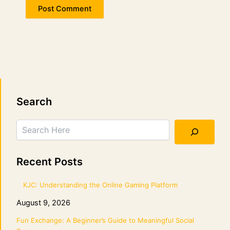
Search
Search
Recent Posts
KJC: Understanding the Online Gaming Platform
August 9, 2026
Fun Exchange: A Beginner’s Guide to Meaningful Social