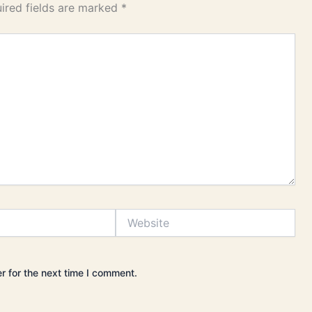
ired fields are marked
*
Website
r for the next time I comment.