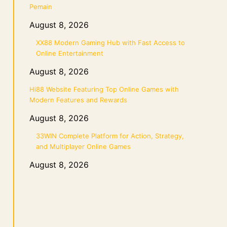
Pemain
August 8, 2026
XX88 Modern Gaming Hub with Fast Access to
Online Entertainment
August 8, 2026
Hi88 Website Featuring Top Online Games with
Modern Features and Rewards
August 8, 2026
33WIN Complete Platform for Action, Strategy,
and Multiplayer Online Games
August 8, 2026