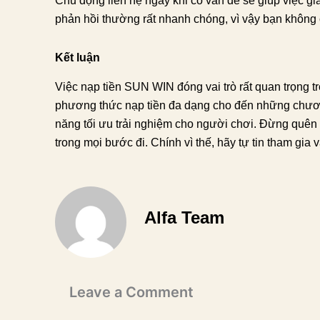
Chủ động liên hệ ngay khi có vấn đề sẽ giúp việc g
phản hồi thường rất nhanh chóng, vì vậy bạn không 
Kết luận
Việc nạp tiền SUN WIN đóng vai trò rất quan trọng tro
phương thức nạp tiền đa dạng cho đến những chươn
năng tối ưu trải nghiệm cho người chơi. Đừng quên
trong mọi bước đi. Chính vì thế, hãy tự tin tham g
Alfa Team
Leave a Comment