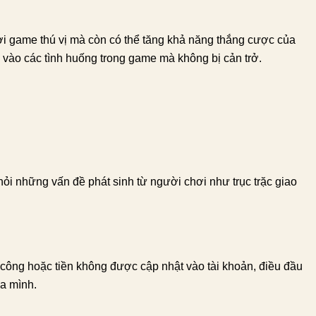
ơi game thú vị mà còn có thể tăng khả năng thắng cược của
 vào các tình huống trong game mà không bị cản trở.
ỏi những vấn đề phát sinh từ người chơi như trục trặc giao
công hoặc tiền không được cập nhật vào tài khoản, điều đầu
ủa mình.