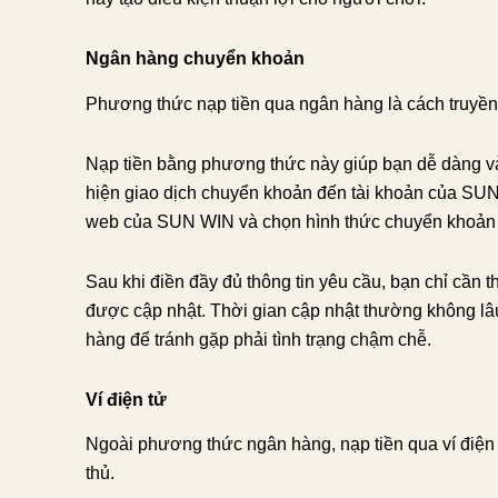
Ngân hàng chuyển khoản
Phương thức nạp tiền qua ngân hàng là cách truyề
Nạp tiền bằng phương thức này giúp bạn dễ dàng và
hiện giao dịch chuyển khoản đến tài khoản của SUN
web của SUN WIN và chọn hình thức chuyển khoản
Sau khi điền đầy đủ thông tin yêu cầu, bạn chỉ cần 
được cập nhật. Thời gian cập nhật thường không lâu
hàng để tránh gặp phải tình trạng chậm chễ.
Ví điện tử
Ngoài phương thức ngân hàng, nạp tiền qua ví điện
thủ.