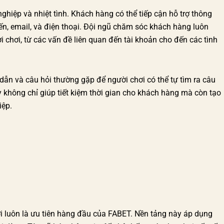
hiệp và nhiệt tình. Khách hàng có thể tiếp cận hỗ trợ thông
n, email, và điện thoại. Đội ngũ chăm sóc khách hàng luôn
chơi, từ các vấn đề liên quan đến tài khoản cho đến các tình
dẫn và câu hỏi thường gặp để người chơi có thể tự tìm ra câu
 không chỉ giúp tiết kiệm thời gian cho khách hàng mà còn tạo
iệp.
i luôn là ưu tiên hàng đầu của FABET. Nền tảng này áp dụng