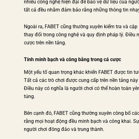
nhiều công nghệ hiện đại để bảo vệ dữ liệu của ngườ
tất cả đều nhằm đảm bảo rằng những thông tin nhạy 
Ngoài ra, FABET cũng thường xuyên kiểm tra và cậ
thay đổi trong công nghệ và quy định pháp lý. Điều 
cược trên nền tảng.
Tính minh bạch và công bằng trong cá cược
Một yếu tố quan trọng khác khiến FABET được tin tưở
Tất cả các trò chơi được cung cấp trên nền tảng này
Điều này có nghĩa là người chơi có thể hoàn toàn yê
túng.
Bên cạnh đó, FABET cũng thường xuyên công bố các
rằng mọi hoạt động đều minh bạch và công khai. S
người chơi đông đảo và trung thành.