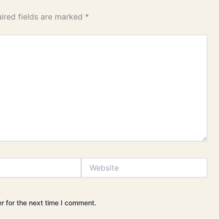
ired fields are marked
*
Website
r for the next time I comment.