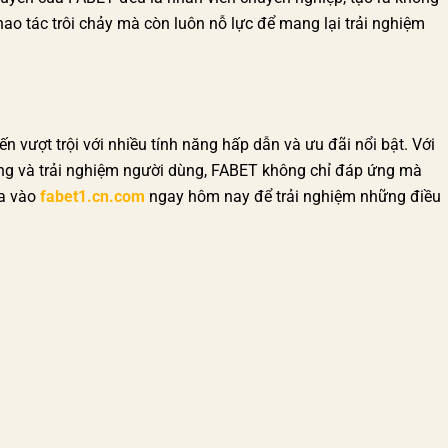
hao tác trôi chảy mà còn luôn nỗ lực để mang lại trải nghiệm
ến vượt trội với nhiều tính năng hấp dẫn và ưu đãi nổi bật. Với
ng và trải nghiệm người dùng, FABET không chỉ đáp ứng mà
ia vào
fabet1.cn.com
ngay hôm nay để trải nghiệm những điều