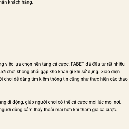
chân khách hàng.
ng việc lựa chọn nền tảng cá cược. FABET đã đầu tư rất nhiều
ười chơi không phải gặp khó khăn gì khi sử dụng. Giao diện
ười chơi dễ dàng tìm kiếm thông tin cũng như thực hiện các thao
 di động, giúp người chơi có thể cá cược mọi lúc mọi nơi.
 người dùng cảm thấy thoải mái hơn khi tham gia cá cược.