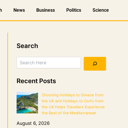
h
News
Business
Politics
Science
Search
Search
Recent Posts
Choosing Holidays to Greece from
the UK and Holidays to Corfu from
the UK Helps Travellers Experience
the Best of the Mediterranean
August 6, 2026