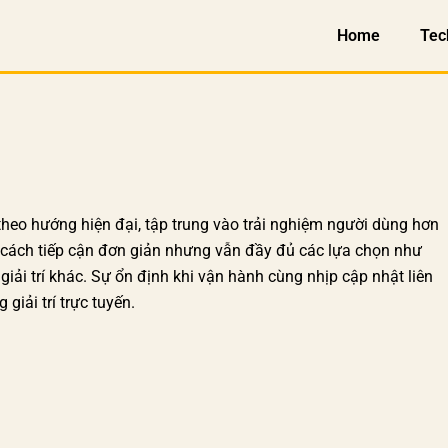
Home
Tec
 theo hướng hiện đại, tập trung vào trải nghiệm người dùng hơn
 cách tiếp cận đơn giản nhưng vẫn đầy đủ các lựa chọn như
i giải trí khác. Sự ổn định khi vận hành cùng nhịp cập nhật liên
 giải trí trực tuyến.