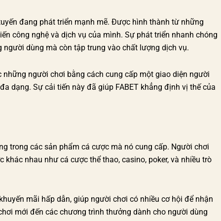
c tuyến đang phát triển mạnh mẽ. Được hình thành từ những
iến công nghệ và dịch vụ của mình. Sự phát triển nhanh chóng
g người dùng mà còn tập trung vào chất lượng dịch vụ.
những người chơi bằng cách cung cấp một giao diện người
i đa dạng. Sự cải tiến này đã giúp FABET khẳng định vị thế của
g trong các sản phẩm cá cược mà nó cung cấp. Người chơi
c khác nhau như cá cược thể thao, casino, poker, và nhiều trò
khuyến mãi hấp dẫn, giúp người chơi có nhiều cơ hội để nhận
hơi mới đến các chương trình thưởng dành cho người dùng