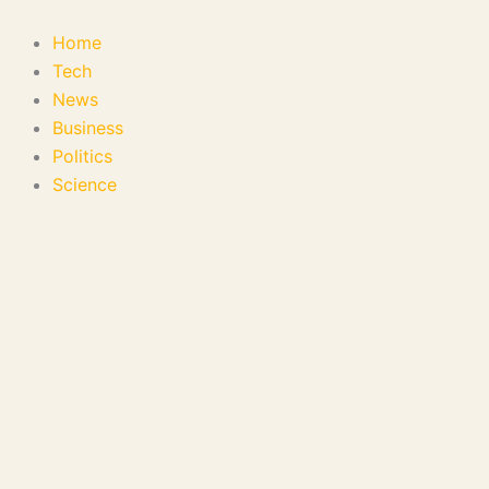
Search
Skip
to
Home
content
Tech
News
Business
Politics
Science