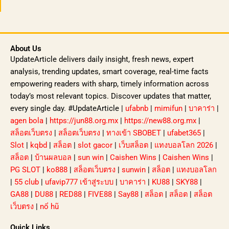
About Us
UpdateArticle delivers daily insight, fresh news, expert
analysis, trending updates, smart coverage, real-time facts
empowering readers with sharp, timely information across
today’s most relevant topics. Discover updates that matter,
every single day. #UpdateArticle |
ufabnb
|
mimifun
|
บาคาร่า
|
agen bola
|
https://jun88.org.mx
|
https://new88.org.mx
|
สล็อตเว็บตรง
|
สล็อตเว็บตรง
|
ทางเข้า SBOBET
|
ufabet365
|
Slot
|
kqbd
|
สล็อต
|
slot gacor
|
เว็บสล็อต
|
แทงบอลโลก 2026
|
สล็อต
|
บ้านผลบอล
|
sun win
|
Caishen Wins
|
Caishen Wins
|
PG SLOT
|
ko888
|
สล็อตเว็บตรง
|
sunwin
|
สล็อต
|
แทงบอลโลก
|
55 club
|
ufavip777 เข้าสู่ระบบ
|
บาคาร่า
|
KU88
|
SKY88
|
GA88
|
DU88
|
RED88
|
FIVE88
|
Say88
|
สล็อต
|
สล็อต
|
สล็อต
เว็บตรง
|
nổ hũ
Quick Links