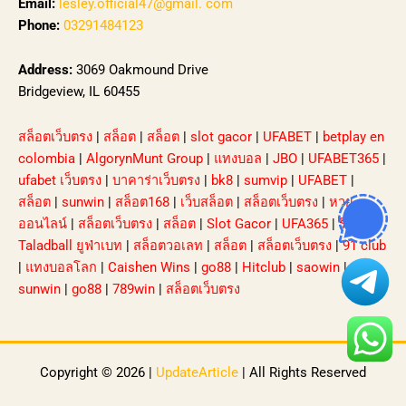
Email:
lesley.official47@gmail. com
Phone:
03291484123
Address:
3069 Oakmound Drive
Bridgeview, IL 60455
สล็อตเว็บตรง
|
สล็อต
|
สล็อต
|
slot gacor
|
UFABET
|
betplay en
colombia
|
AlgorynMunt Group
|
แทงบอล
|
JBO
|
UFABET365
|
ufabet เว็บตรง
|
บาคาร่าเว็บตรง
|
bk8
|
sumvip
|
UFABET
|
สล็อต
|
sunwin
|
สล็อต168
|
เว็บสล็อต
|
สล็อตเว็บตรง
|
หวย
ออนไลน์
|
สล็อตเว็บตรง
|
สล็อต
|
Slot Gacor
|
UFA365
|
รีวิว
Taladball ยูฟ่าเบท
|
สล็อตวอเลท
|
สล็อต
|
สล็อตเว็บตรง
|
91 club
|
แทงบอลโลก
|
Caishen Wins
|
go88
|
Hitclub
|
saowin
|
sunwin
|
go88
|
789win
|
สล็อตเว็บตรง
Copyright © 2026 |
UpdateArticle
| All Rights Reserved