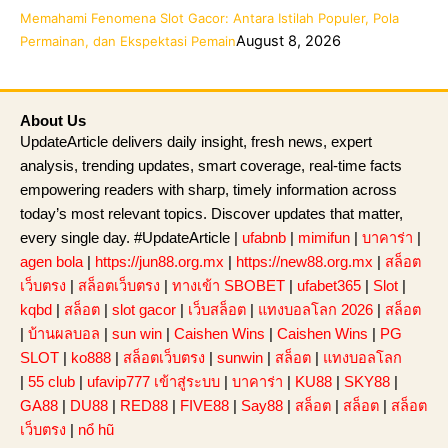
Memahami Fenomena Slot Gacor: Antara Istilah Populer, Pola
August 8, 2026
Permainan, dan Ekspektasi Pemain
About Us
UpdateArticle delivers daily insight, fresh news, expert
analysis, trending updates, smart coverage, real-time facts
empowering readers with sharp, timely information across
today’s most relevant topics. Discover updates that matter,
every single day. #UpdateArticle |
ufabnb
|
mimifun
|
บาคาร่า
|
agen bola
|
https://jun88.org.mx
|
https://new88.org.mx
|
สล็อต
เว็บตรง
|
สล็อตเว็บตรง
|
ทางเข้า SBOBET
|
ufabet365
|
Slot
|
kqbd
|
สล็อต
|
slot gacor
|
เว็บสล็อต
|
แทงบอลโลก 2026
|
สล็อต
|
บ้านผลบอล
|
sun win
|
Caishen Wins
|
Caishen Wins
|
PG
SLOT
|
ko888
|
สล็อตเว็บตรง
|
sunwin
|
สล็อต
|
แทงบอลโลก
|
55 club
|
ufavip777 เข้าสู่ระบบ
|
บาคาร่า
|
KU88
|
SKY88
|
GA88
|
DU88
|
RED88
|
FIVE88
|
Say88
|
สล็อต
|
สล็อต
|
สล็อต
เว็บตรง
|
nổ hũ