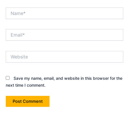
Name*
Email*
Website
Save my name, email, and website in this browser for the
next time I comment.