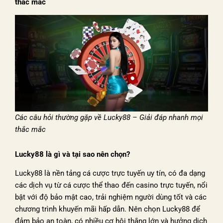
thắc mắc
Các câu hỏi thường gặp về Lucky88 – Giải đáp nhanh mọi
thắc mắc
Lucky88 là gì và tại sao nên chọn?
Lucky88 là nền tảng cá cược trực tuyến uy tín, có đa dạng
các dịch vụ từ cá cược thể thao đến casino trực tuyến, nổi
bật với độ bảo mật cao, trải nghiệm người dùng tốt và các
chương trình khuyến mãi hấp dẫn. Nên chọn Lucky88 để
đảm bảo an toàn, có nhiều cơ hội thắng lớn và hưởng dịch