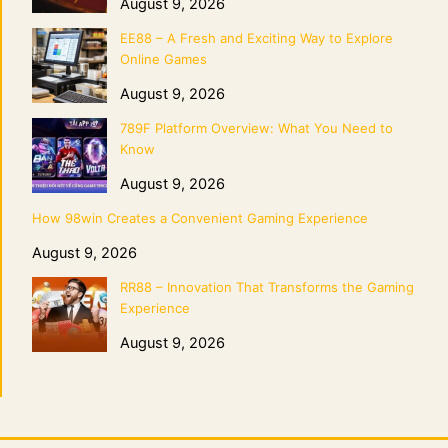
August 9, 2026
EE88 – A Fresh and Exciting Way to Explore
Online Games
August 9, 2026
789F Platform Overview: What You Need to
Know
August 9, 2026
How 98win Creates a Convenient Gaming Experience
August 9, 2026
RR88 – Innovation That Transforms the Gaming
Experience
August 9, 2026