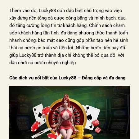
Thêm vào đó, Lucky88 còn đặc biệt chú trọng vào việc
xây dựng nền tảng cá cược công bằng và minh bạch, qua
đó tăng cường lòng tin từ khách hàng. Chính sách chăm
sóc khách hàng tận tình, đa dạng phương thức thanh toán
nhanh chóng, bảo mật cao cũng góp phần tạo nên hệ sinh
thái cá cược an toàn và tiện lợi. Những bước tiến này đã
giúp Lucky88 trở thành địa chỉ không thể bỏ qua đối với
dân chơi cá cược chuyên nghiệp.
Các dịch vụ nổi bật của Lucky88 – Đẳng cấp và đa dạng