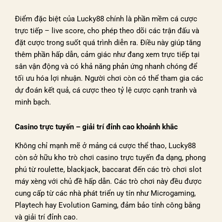
Điểm đặc biệt của Lucky88 chính là phần mềm cá cược
trực tiếp – live score, cho phép theo dõi các trận đấu và
đặt cược trong suốt quá trình diễn ra. Điều này giúp tăng
thêm phần hấp dẫn, cảm giác như đang xem trực tiếp tại
sân vận động và có khả năng phản ứng nhanh chóng để
tối ưu hóa lợi nhuận. Người chơi còn có thể tham gia các
dự đoán kết quả, cá cược theo tỷ lệ cược cạnh tranh và
minh bạch.
Casino trực tuyến – giải trí đỉnh cao khoảnh khắc
Không chỉ mạnh mẽ ở mảng cá cược thể thao, Lucky88
còn sở hữu kho trò chơi casino trực tuyến đa dạng, phong
phú từ roulette, blackjack, baccarat đến các trò chơi slot
máy xèng với chủ đề hấp dẫn. Các trò chơi này đều được
cung cấp từ các nhà phát triển uy tín như Microgaming,
Playtech hay Evolution Gaming, đảm bảo tính công bằng
và giải trí đỉnh cao.