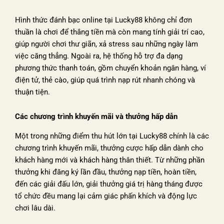
Hình thức đánh bạc online tại Lucky88 không chỉ đơn
thuần là chơi để thắng tiền mà còn mang tính giải trí cao,
giúp người chơi thư giãn, xả stress sau những ngày làm
việc căng thẳng. Ngoài ra, hệ thống hỗ trợ đa dạng
phương thức thanh toán, gồm chuyển khoản ngân hàng, ví
điện tử, thẻ cào, giúp quá trình nạp rút nhanh chóng và
thuận tiện.
Các chương trình khuyến mãi và thưởng hấp dẫn
Một trong những điểm thu hút lớn tại Lucky88 chính là các
chương trình khuyến mãi, thưởng cược hấp dẫn dành cho
khách hàng mới và khách hàng thân thiết. Từ những phần
thưởng khi đăng ký lần đầu, thưởng nạp tiền, hoàn tiền,
đến các giải đấu lớn, giải thưởng giá trị hàng tháng được
tổ chức đều mang lại cảm giác phấn khích và động lực
chơi lâu dài.