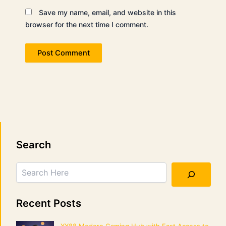
Save my name, email, and website in this
browser for the next time I comment.
Search
Search
Recent Posts
XX88 Modern Gaming Hub with Fast Access to