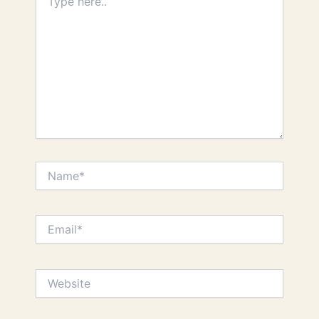
here..
Name*
Email*
Website