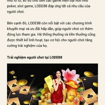
như lô tô, xổ số cho đến các game hiện đại hơn như
poker, slot game, LODE88 đáp ứng tất cả nhu cầu của
người chơi.
Bên cạnh đó, LODE88 còn nổi bật với các chương trình
khuyến mại và ưu đãi hấp dẫn, giúp người chơi có thêm
động lực tham gia. Hệ thống thưởng và tiền thưởng cũng
được thiết kế linh hoạt, tạo cơ hội cho người chơi tăng
cường trải nghiệm của họ.
Trải nghiệm người chơi tại LODE88