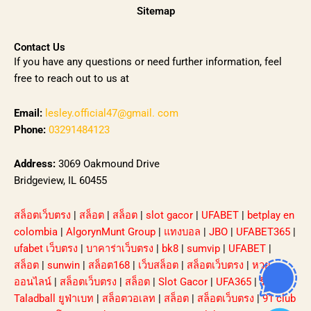
Sitemap
Contact Us
If you have any questions or need further information, feel
free to reach out to us at
Email:
lesley.official47@gmail. com
Phone:
03291484123
Address:
3069 Oakmound Drive
Bridgeview, IL 60455
สล็อตเว็บตรง
|
สล็อต
|
สล็อต
|
slot gacor
|
UFABET
|
betplay en
colombia
|
AlgorynMunt Group
|
แทงบอล
|
JBO
|
UFABET365
|
ufabet เว็บตรง
|
บาคาร่าเว็บตรง
|
bk8
|
sumvip
|
UFABET
|
สล็อต
|
sunwin
|
สล็อต168
|
เว็บสล็อต
|
สล็อตเว็บตรง
|
หวย
ออนไลน์
|
สล็อตเว็บตรง
|
สล็อต
|
Slot Gacor
|
UFA365
|
รีวิว
Taladball ยูฟ่าเบท
|
สล็อตวอเลท
|
สล็อต
|
สล็อตเว็บตรง
|
91 club