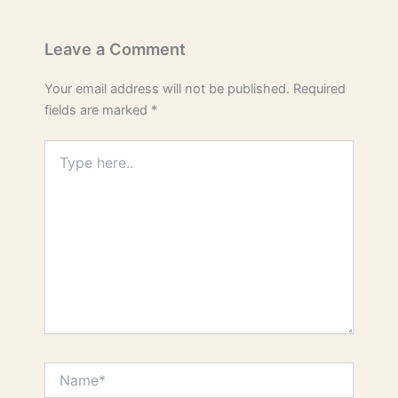
Leave a Comment
Your email address will not be published.
Required
fields are marked
*
Type
here..
Name*