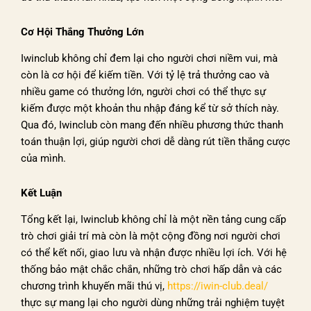
Cơ Hội Thắng Thưởng Lớn
Iwinclub không chỉ đem lại cho người chơi niềm vui, mà
còn là cơ hội để kiếm tiền. Với tỷ lệ trả thưởng cao và
nhiều game có thưởng lớn, người chơi có thể thực sự
kiếm được một khoản thu nhập đáng kể từ sở thích này.
Qua đó, Iwinclub còn mang đến nhiều phương thức thanh
toán thuận lợi, giúp người chơi dễ dàng rút tiền thắng cược
của mình.
Kết Luận
Tổng kết lại, Iwinclub không chỉ là một nền tảng cung cấp
trò chơi giải trí mà còn là một cộng đồng nơi người chơi
có thể kết nối, giao lưu và nhận được nhiều lợi ích. Với hệ
thống bảo mật chắc chắn, những trò chơi hấp dẫn và các
chương trình khuyến mãi thú vị,
https://iwin-club.deal/
thực sự mang lại cho người dùng những trải nghiệm tuyệt