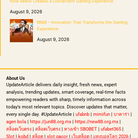
How 98win Creates a Convenient Gaming Experience
August 9, 2026
RR88 – Innovation That Transforms the Gaming
Experience
August 9, 2026
About Us
UpdateArticle delivers daily insight, fresh news, expert
analysis, trending updates, smart coverage, real-time facts
empowering readers with sharp, timely information across
today’s most relevant topics. Discover updates that matter,
every single day. #UpdateArticle |
ufabnb
|
mimifun
|
บาคาร่า
|
agen bola
|
https://jun88.org.mx
|
https://new88.org.mx
|
สล็อตเว็บตรง
|
สล็อตเว็บตรง
|
ทางเข้า SBOBET
|
ufabet365
|
Slot
|
kqbd
|
สล็อต
|
slot gacor
|
เว็บสล็อต
|
แทงบอลโลก 2026
|