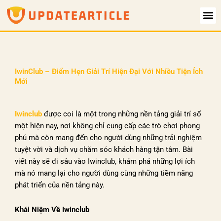
Skip
to
content
IwinClub – Điểm Hẹn Giải Trí Hiện Đại Với Nhiều Tiện Ích
Mới
Iwinclub
được coi là một trong những nền tảng giải trí số
một hiện nay, nơi không chỉ cung cấp các trò chơi phong
phú mà còn mang đến cho người dùng những trải nghiệm
tuyệt vời và dịch vụ chăm sóc khách hàng tận tâm. Bài
viết này sẽ đi sâu vào Iwinclub, khám phá những lợi ích
mà nó mang lại cho người dùng cùng những tiềm năng
phát triển của nền tảng này.
Khái Niệm Về Iwinclub