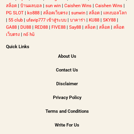
สล็อต
|
บ้านผลบอล
|
sun win
|
Caishen Wins
|
Caishen Wins
|
PG SLOT
|
ko888
|
สล็อตเว็บตรง
|
sunwin
|
สล็อต
|
แทงบอลโลก
|
55 club
|
ufavip777 เข้าสู่ระบบ
|
บาคาร่า
|
KU88
|
SKY88
|
GA88
|
DU88
|
RED88
|
FIVE88
|
Say88
|
สล็อต
|
สล็อต
|
สล็อต
เว็บตรง
|
nổ hũ
Quick Links
About Us
Contact Us
Disclaimer
Privacy Policy
Terms and Conditions
Write For Us