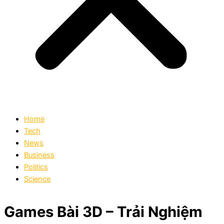
Home
Tech
News
Business
Politics
Science
Games Bài 3D – Trải Nghiệm