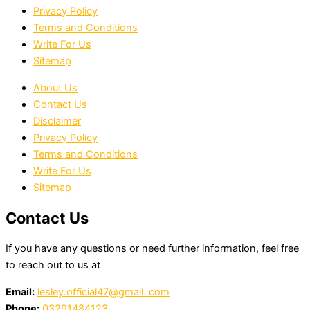
Privacy Policy
Terms and Conditions
Write For Us
Sitemap
About Us
Contact Us
Disclaimer
Privacy Policy
Terms and Conditions
Write For Us
Sitemap
Contact Us
If you have any questions or need further information, feel free
to reach out to us at
Email:
lesley.official47@gmail. com
Phone:
03291484123