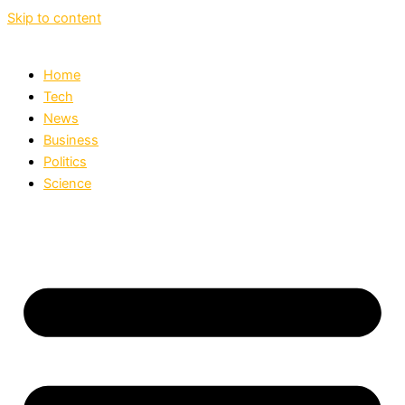
Skip to content
Home
Tech
News
Business
Politics
Science