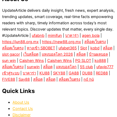
UpdateArticle delivers daily insight, fresh news, expert analysis,
trending updates, smart coverage, real-time facts empowering
readers with sharp, timely information across today’s most
relevant topics. Discover updates that matter, every single day.
#UpdateArticle |
ufabnb
|
mimifun
|
บาคาร่า
|
agen bola
|
https://jun88.org.mx
|
https://new88.org.mx
|
สล็อตเว็บตรง
|
สล็อตเว็บตรง
|
ทางเข้า SBOBET
|
ufabet365
|
Slot
|
kqbd
|
สล็อต
|
slot gacor
|
เว็บสล็อต
|
แทงบอลโลก 2026
|
สล็อต
|
บ้านผลบอล
|
sun win
|
Caishen Wins
|
Caishen Wins
|
PG SLOT
|
ko888
|
สล็อตเว็บตรง
|
sunwin
|
สล็อต
|
แทงบอลโลก
|
55 club
|
ufavip777
เข้าสู่ระบบ
|
บาคาร่า
|
KU88
|
SKY88
|
GA88
|
DU88
|
RED88
|
FIVE88
|
Say88
|
สล็อต
|
สล็อต
|
สล็อตเว็บตรง
|
nổ hũ
Quick Links
About Us
Contact Us
Disclaimer