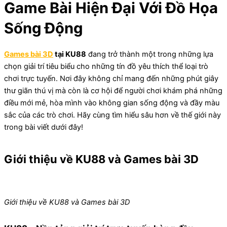
Game Bài Hiện Đại Với Đồ Họa
Sống Động
Games bài 3D
tại KU88
đang trở thành một trong những lựa
chọn giải trí tiêu biểu cho những tín đồ yêu thích thể loại trò
chơi trực tuyến. Nơi đây không chỉ mang đến những phút giây
thư giãn thú vị mà còn là cơ hội để người chơi khám phá những
điều mới mẻ, hòa mình vào không gian sống động và đầy màu
sắc của các trò chơi. Hãy cùng tìm hiểu sâu hơn về thế giới này
trong bài viết dưới đây!
Giới thiệu về KU88 và Games bài 3D
Giới thiệu về KU88 và Games bài 3D