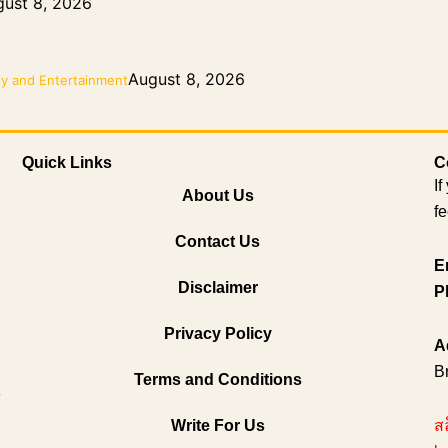
ust 8, 2026
August 8, 2026
gy and Entertainment
Quick Links
C
If
About Us
fe
Contact Us
E
Disclaimer
P
Privacy Policy
A
B
Terms and Conditions
6
Write For Us
ส