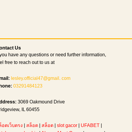
ontact Us
 you have any questions or need further information,
el free to reach out to us at
mail:
lesley.official47@gmail. com
hone:
03291484123
ddress:
3069 Oakmound Drive
ridgeview, IL 60455
ล็อตเว็บตรง
|
สล็อต
|
สล็อต
|
slot gacor
|
UFABET
|