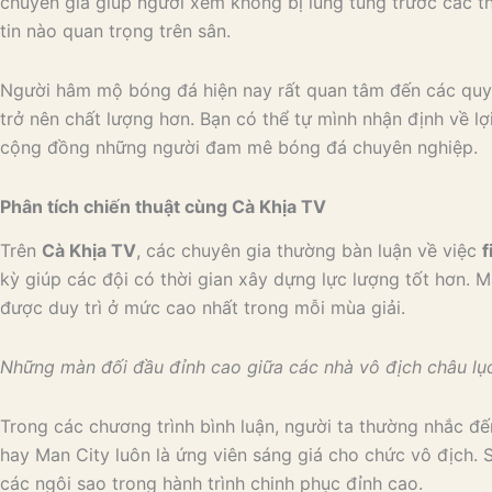
chuyên gia giúp người xem không bị lúng túng trước các th
tin nào quan trọng trên sân.
Người hâm mộ bóng đá hiện nay rất quan tâm đến các quy 
trở nên chất lượng hơn. Bạn có thể tự mình nhận định về lợi
cộng đồng những người đam mê bóng đá chuyên nghiệp.
Phân tích chiến thuật cùng Cà Khịa TV
Trên
Cà Khịa TV
, các chuyên gia thường bàn luận về việc
f
kỳ giúp các đội có thời gian xây dựng lực lượng tốt hơn. 
được duy trì ở mức cao nhất trong mỗi mùa giải.
Những màn đối đầu đỉnh cao giữa các nhà vô địch châu lụ
Trong các chương trình bình luận, người ta thường nhắc đ
hay Man City luôn là ứng viên sáng giá cho chức vô địch. S
các ngôi sao trong hành trình chinh phục đỉnh cao.