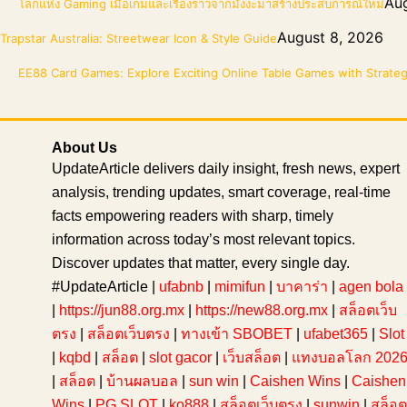
Aug
โลกแห่ง Gaming เมื่อเกมและเรื่องราวจากมังงะมาสร้างประสบการณ์ใหม่
August 8, 2026
Trapstar Australia: Streetwear Icon & Style Guide
EE88 Card Games: Explore Exciting Online Table Games with Strate
About Us
UpdateArticle delivers daily insight, fresh news, expert
analysis, trending updates, smart coverage, real-time
facts empowering readers with sharp, timely
information across today’s most relevant topics.
Discover updates that matter, every single day.
#UpdateArticle |
ufabnb
|
mimifun
|
บาคาร่า
|
agen bola
|
https://jun88.org.mx
|
https://new88.org.mx
|
สล็อตเว็บ
ตรง
|
สล็อตเว็บตรง
|
ทางเข้า SBOBET
|
ufabet365
|
Slot
|
kqbd
|
สล็อต
|
slot gacor
|
เว็บสล็อต
|
แทงบอลโลก 202
|
สล็อต
|
บ้านผลบอล
|
sun win
|
Caishen Wins
|
Caishen
Wins
|
PG SLOT
|
ko888
|
สล็อตเว็บตรง
|
sunwin
|
สล็อต