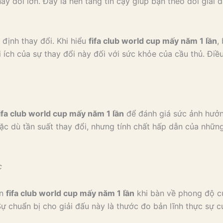
ay đổi lớn. Đây là nền tảng tin cậy giúp bạn theo dõi giải
định thay đổi. Khi hiểu
fifa club world cup mấy năm 1 lần
,
 ích của sự thay đổi này đối với sức khỏe của cầu thủ. Điều
ifa club world cup mấy năm 1 lần
để đánh giá sức ảnh hưởng
Mặc dù tần suất thay đổi, nhưng tính chất hấp dẫn của nhữn
c
ến
fifa club world cup mấy năm 1 lần
khi bàn về phong độ c
ự chuẩn bị cho giải đấu này là thước đo bản lĩnh thực sự c