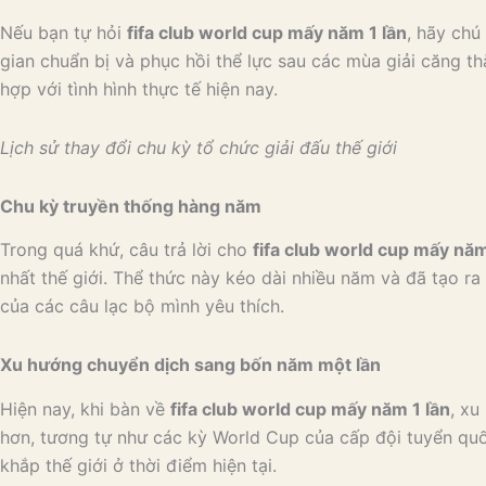
Nếu bạn tự hỏi
fifa club world cup mấy năm 1 lần
, hãy chú
gian chuẩn bị và phục hồi thể lực sau các mùa giải căng thẳ
hợp với tình hình thực tế hiện nay.
Lịch sử thay đổi chu kỳ tổ chức giải đấu thế giới
Chu kỳ truyền thống hàng năm
Trong quá khứ, câu trả lời cho
fifa club world cup mấy năm
nhất thế giới. Thể thức này kéo dài nhiều năm và đã tạo r
của các câu lạc bộ mình yêu thích.
Xu hướng chuyển dịch sang bốn năm một lần
Hiện nay, khi bàn về
fifa club world cup mấy năm 1 lần
, xu
hơn, tương tự như các kỳ World Cup của cấp đội tuyển quố
khắp thế giới ở thời điểm hiện tại.