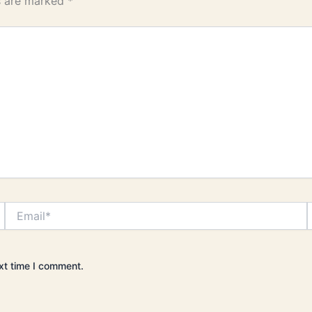
ds are marked
*
Email*
xt time I comment.