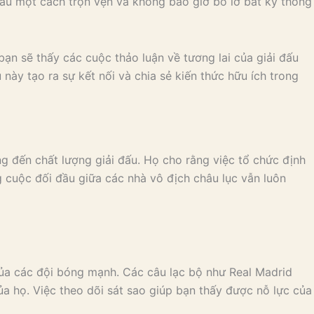
 đấu một cách trọn vẹn và không bao giờ bỏ lỡ bất kỳ thông
 bạn sẽ thấy các cuộc thảo luận về tương lai của giải đấu
 này tạo ra sự kết nối và chia sẻ kiến thức hữu ích trong
 đến chất lượng giải đấu. Họ cho rằng việc tổ chức định
g cuộc đối đầu giữa các nhà vô địch châu lục vẫn luôn
ủa các đội bóng mạnh. Các câu lạc bộ như Real Madrid
ủa họ. Việc theo dõi sát sao giúp bạn thấy được nỗ lực của