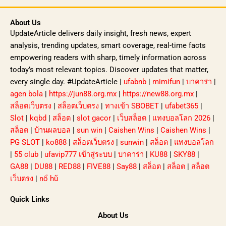
About Us
UpdateArticle delivers daily insight, fresh news, expert
analysis, trending updates, smart coverage, real-time facts
empowering readers with sharp, timely information across
today’s most relevant topics. Discover updates that matter,
every single day. #UpdateArticle |
ufabnb
|
mimifun
|
บาคาร่า
|
agen bola
|
https://jun88.org.mx
|
https://new88.org.mx
|
สล็อตเว็บตรง
|
สล็อตเว็บตรง
|
ทางเข้า SBOBET
|
ufabet365
|
Slot
|
kqbd
|
สล็อต
|
slot gacor
|
เว็บสล็อต
|
แทงบอลโลก 2026
|
สล็อต
|
บ้านผลบอล
|
sun win
|
Caishen Wins
|
Caishen Wins
|
PG SLOT
|
ko888
|
สล็อตเว็บตรง
|
sunwin
|
สล็อต
|
แทงบอลโลก
|
55 club
|
ufavip777 เข้าสู่ระบบ
|
บาคาร่า
|
KU88
|
SKY88
|
GA88
|
DU88
|
RED88
|
FIVE88
|
Say88
|
สล็อต
|
สล็อต
|
สล็อต
เว็บตรง
|
nổ hũ
Quick Links
About Us