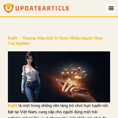
Skip
to
content
Du88 – Thương Hiệu Giải Trí Được Nhiều Người Chọn
Trải Nghiệm
Du88
là một trong những nền tảng trò chơi trực tuyến nổi
bật tại Việt Nam, cung cấp cho người dùng một trải