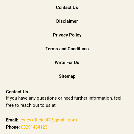
Contact Us
Disclaimer
Privacy Policy
Terms and Conditions
Write For Us
Sitemap
Contact Us
If you have any questions or need further information, feel
free to reach out to us at
Email:
lesley.official47@gmail. com
Phone:
03291484123