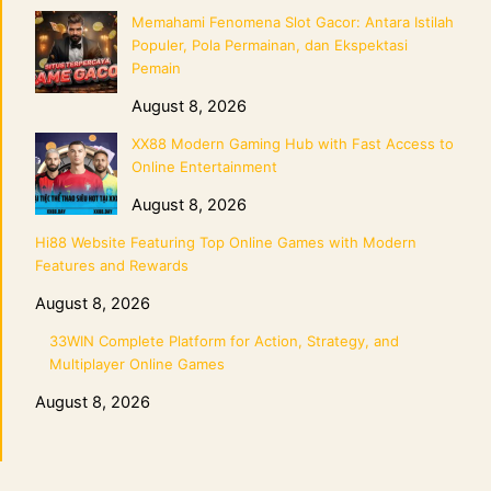
Memahami Fenomena Slot Gacor: Antara Istilah
Populer, Pola Permainan, dan Ekspektasi
Pemain
August 8, 2026
XX88 Modern Gaming Hub with Fast Access to
Online Entertainment
August 8, 2026
Hi88 Website Featuring Top Online Games with Modern
Features and Rewards
August 8, 2026
33WIN Complete Platform for Action, Strategy, and
Multiplayer Online Games
August 8, 2026