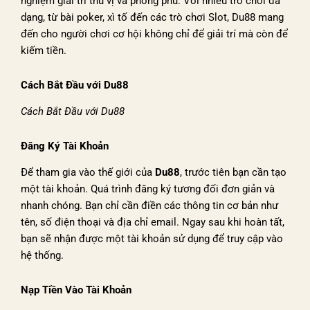
nghiệm giải trí thú vị và phong phú. Với nhiều trò chơi đa
dạng, từ bài poker, xì tố đến các trò chơi Slot, Du88 mang
đến cho người chơi cơ hội không chỉ để giải trí mà còn để
kiếm tiền.
Cách Bắt Đầu với Du88
Cách Bắt Đầu với Du88
Đăng Ký Tài Khoản
Để tham gia vào thế giới của
Du88
, trước tiên bạn cần tạo
một tài khoản. Quá trình đăng ký tương đối đơn giản và
nhanh chóng. Bạn chỉ cần điền các thông tin cơ bản như
tên, số điện thoại và địa chỉ email. Ngay sau khi hoàn tất,
bạn sẽ nhận được một tài khoản sử dụng để truy cập vào
hệ thống.
Nạp Tiền Vào Tài Khoản