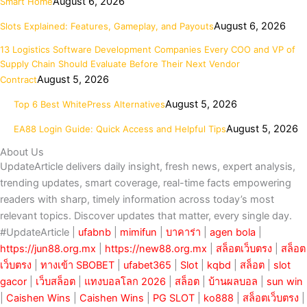
August 6, 2026
Smart Home
August 6, 2026
Slots Explained: Features, Gameplay, and Payouts
13 Logistics Software Development Companies Every COO and VP of
Supply Chain Should Evaluate Before Their Next Vendor
August 5, 2026
Contract
August 5, 2026
Top 6 Best WhitePress Alternatives
August 5, 2026
EA88 Login Guide: Quick Access and Helpful Tips
About Us
UpdateArticle delivers daily insight, fresh news, expert analysis,
trending updates, smart coverage, real-time facts empowering
readers with sharp, timely information across today’s most
relevant topics. Discover updates that matter, every single day.
#UpdateArticle |
ufabnb
|
mimifun
|
บาคาร่า
|
agen bola
|
https://jun88.org.mx
|
https://new88.org.mx
|
สล็อตเว็บตรง
|
สล็อต
เว็บตรง
|
ทางเข้า SBOBET
|
ufabet365
|
Slot
|
kqbd
|
สล็อต
|
slot
gacor
|
เว็บสล็อต
|
แทงบอลโลก 2026
|
สล็อต
|
บ้านผลบอล
|
sun win
|
Caishen Wins
|
Caishen Wins
|
PG SLOT
|
ko888
|
สล็อตเว็บตรง
|