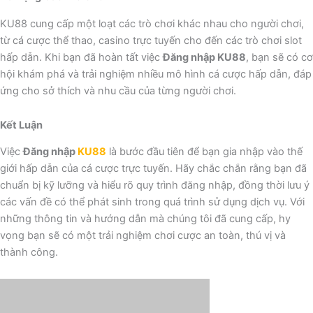
KU88 cung cấp một loạt các trò chơi khác nhau cho người chơi,
từ cá cược thể thao, casino trực tuyến cho đến các trò chơi slot
hấp dẫn. Khi bạn đã hoàn tất việc
Đăng nhập KU88
, bạn sẽ có cơ
hội khám phá và trải nghiệm nhiều mô hình cá cược hấp dẫn, đáp
ứng cho sở thích và nhu cầu của từng người chơi.
Kết Luận
Việc
Đăng nhập
KU88
là bước đầu tiên để bạn gia nhập vào thế
giới hấp dẫn của cá cược trực tuyến. Hãy chắc chắn rằng bạn đã
chuẩn bị kỹ lưỡng và hiểu rõ quy trình đăng nhập, đồng thời lưu ý
các vấn đề có thể phát sinh trong quá trình sử dụng dịch vụ. Với
những thông tin và hướng dẫn mà chúng tôi đã cung cấp, hy
vọng bạn sẽ có một trải nghiệm chơi cược an toàn, thú vị và
thành công.