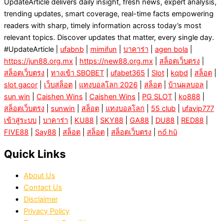
UpdateArticle delivers daily insight, fresh news, expert analysis,
trending updates, smart coverage, real-time facts empowering
readers with sharp, timely information across today’s most
relevant topics. Discover updates that matter, every single day.
#UpdateArticle |
ufabnb
|
mimifun
|
บาคาร่า
|
agen bola
|
https://jun88.org.mx
|
https://new88.org.mx
|
สล็อตเว็บตรง
|
สล็อตเว็บตรง
|
ทางเข้า SBOBET
|
ufabet365
|
Slot
|
kqbd
|
สล็อต
|
slot gacor
|
เว็บสล็อต
|
แทงบอลโลก 2026
|
สล็อต
|
บ้านผลบอล
|
sun win
|
Caishen Wins
|
Caishen Wins
|
PG SLOT
|
ko888
|
สล็อตเว็บตรง
|
sunwin
|
สล็อต
|
แทงบอลโลก
|
55 club
|
ufavip777
เข้าสู่ระบบ
|
บาคาร่า
|
KU88
|
SKY88
|
GA88
|
DU88
|
RED88
|
FIVE88
|
Say88
|
สล็อต
|
สล็อต
|
สล็อตเว็บตรง
|
nổ hũ
Quick Links
About Us
Contact Us
Disclaimer
Privacy Policy