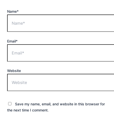
Name*
Email*
Website
Save my name, email, and website in this browser for
the next time I comment.