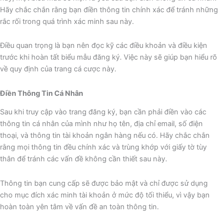
Hãy chắc chắn rằng bạn điền thông tin chính xác để tránh những
rắc rối trong quá trình xác minh sau này.
Điều quan trọng là bạn nên đọc kỹ các điều khoản và điều kiện
trước khi hoàn tất biểu mẫu đăng ký. Việc này sẽ giúp bạn hiểu rõ
về quy định của trang cá cược này.
Điền Thông Tin Cá Nhân
Sau khi truy cập vào trang đăng ký, bạn cần phải điền vào các
thông tin cá nhân của mình như họ tên, địa chỉ email, số điện
thoại, và thông tin tài khoản ngân hàng nếu có. Hãy chắc chắn
rằng mọi thông tin đều chính xác và trùng khớp với giấy tờ tùy
thân để tránh các vấn đề không cần thiết sau này.
Thông tin bạn cung cấp sẽ được bảo mật và chỉ được sử dụng
cho mục đích xác minh tài khoản ở mức độ tối thiểu, vì vậy bạn
hoàn toàn yên tâm về vấn đề an toàn thông tin.