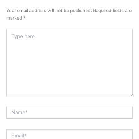
Your email address will not be published.
Required fields are
marked
*
Type
here..
Name*
Email*