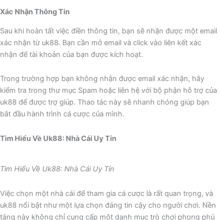
Xác Nhận Thông Tin
Sau khi hoàn tất việc điền thông tin, bạn sẽ nhận được một email
xác nhận từ uk88. Bạn cần mở email và click vào liên kết xác
nhận để tài khoản của bạn được kích hoạt.
Trong trường hợp bạn không nhận được email xác nhận, hãy
kiểm tra trong thư mục Spam hoặc liên hệ với bộ phận hỗ trợ của
uk88 để được trợ giúp. Thao tác này sẽ nhanh chóng giúp bạn
bắt đầu hành trình cá cược của mình.
Tìm Hiểu Về Uk88: Nhà Cái Uy Tín
Tìm Hiểu Về Uk88: Nhà Cái Uy Tín
Việc chọn một nhà cái để tham gia cá cược là rất quan trọng, và
uk88 nổi bật như một lựa chọn đáng tin cậy cho người chơi. Nền
tảng này không chỉ cung cấp một danh mục trò chơi phong phú