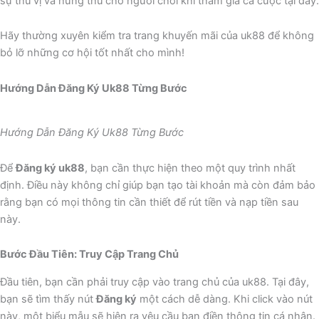
sự thú vị và hứng thú cho người chơi khi tham gia cá cược tại đây.
Hãy thường xuyên kiểm tra trang khuyến mãi của uk88 để không
bỏ lỡ những cơ hội tốt nhất cho mình!
Hướng Dẫn Đăng Ký Uk88 Từng Bước
Hướng Dẫn Đăng Ký Uk88 Từng Bước
Để
Đăng ký uk88
, bạn cần thực hiện theo một quy trình nhất
định. Điều này không chỉ giúp bạn tạo tài khoản mà còn đảm bảo
rằng bạn có mọi thông tin cần thiết để rút tiền và nạp tiền sau
này.
Bước Đầu Tiên: Truy Cập Trang Chủ
Đầu tiên, bạn cần phải truy cập vào trang chủ của uk88. Tại đây,
bạn sẽ tìm thấy nút
Đăng ký
một cách dễ dàng. Khi click vào nút
này, một biểu mẫu sẽ hiện ra yêu cầu bạn điền thông tin cá nhân.