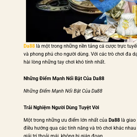
Da88
là một trong những nền tảng cá cược trực tuyế
và phong phú cho người dùng. Với các trò chơi đa dạ
hài lòng những tay chơi khó tính nhất.
Những Điểm Mạnh Nổi Bật Của Da88
Những Điểm Mạnh Nổi Bật Của Da88
Trải Nghiệm Người Dùng Tuyệt Vời
Một trong những ưu điểm lớn nhất của
Da88
là giao
điều hướng qua các tính năng và trò chơi khác nhau 
giải trí thoải mái, không bị gián đoạn.