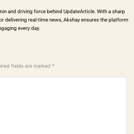
in and driving force behind UpdateArticle. With a sharp
or delivering real-time news, Akshay ensures the platform
engaging every day.
ired fields are marked
*