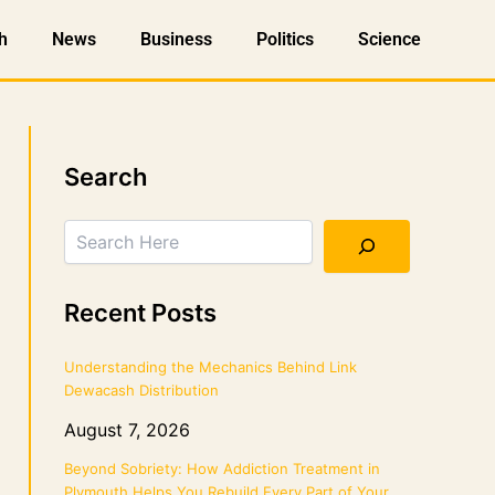
h
News
Business
Politics
Science
Search
Search
Recent Posts
Understanding the Mechanics Behind Link
Dewacash Distribution
August 7, 2026
Beyond Sobriety: How Addiction Treatment in
Plymouth Helps You Rebuild Every Part of Your