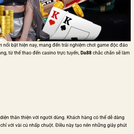
n nổi bật hiện nay, mang đến trải nghiệm chơi game độc đáo
ng, từ thể thao đến casino trực tuyến,
Da88
chắc chắn sẽ làm
 diện thân thiện với người dùng. Khách hàng có thể dễ dàng
chỉ với vài cú nhấp chuột. Điều này tạo nên những giây phút