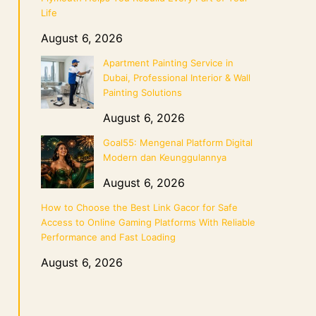
Life
August 6, 2026
Apartment Painting Service in
Dubai, Professional Interior & Wall
Painting Solutions
August 6, 2026
Goal55: Mengenal Platform Digital
Modern dan Keunggulannya
August 6, 2026
How to Choose the Best Link Gacor for Safe
Access to Online Gaming Platforms With Reliable
Performance and Fast Loading
August 6, 2026