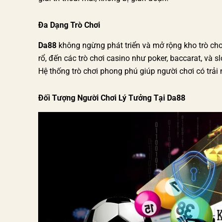
Đa Dạng Trò Chơi
Da88
không ngừng phát triển và mở rộng kho trò ch
rổ, đến các trò chơi casino như poker, baccarat, và s
Hệ thống trò chơi phong phú giúp người chơi có trả
Đối Tượng Người Chơi Lý Tưởng Tại Da88