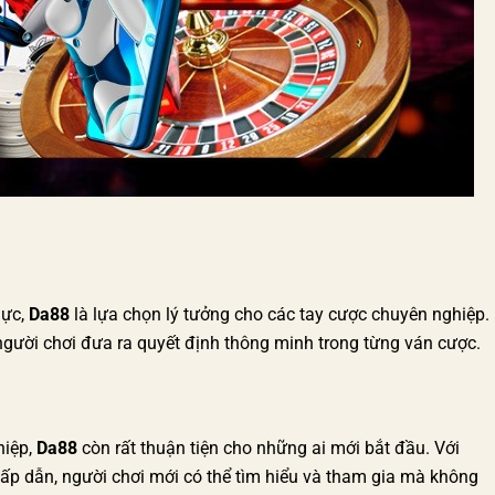
hực,
Da88
là lựa chọn lý tưởng cho các tay cược chuyên nghiệp.
 người chơi đưa ra quyết định thông minh trong từng ván cược.
hiệp,
Da88
còn rất thuận tiện cho những ai mới bắt đầu. Với
hấp dẫn, người chơi mới có thể tìm hiểu và tham gia mà không