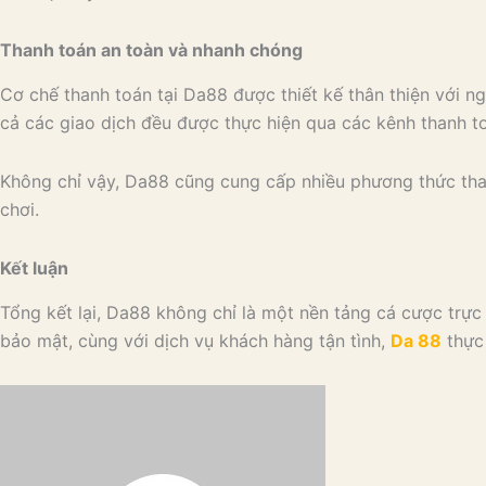
Thanh toán an toàn và nhanh chóng
Cơ chế thanh toán tại Da88 được thiết kế thân thiện với 
cả các giao dịch đều được thực hiện qua các kênh thanh t
Không chỉ vậy, Da88 cũng cung cấp nhiều phương thức than
chơi.
Kết luận
Tổng kết lại, Da88 không chỉ là một nền tảng cá cược trực t
bảo mật, cùng với dịch vụ khách hàng tận tình,
Da 88
thực 