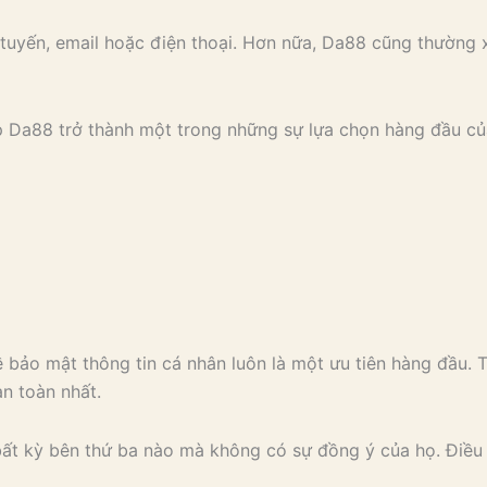
c tuyến, email hoặc điện thoại. Hơn nữa, Da88 cũng thường
 Da88 trở thành một trong những sự lựa chọn hàng đầu của 
 bảo mật thông tin cá nhân luôn là một ưu tiên hàng đầu. 
n toàn nhất.
bất kỳ bên thứ ba nào mà không có sự đồng ý của họ. Điều 