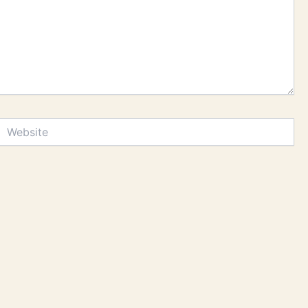
Website