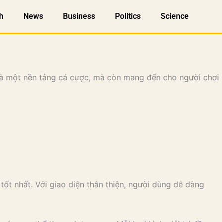
h
News
Business
Politics
Science
ỉ là một nền tảng cá cược, mà còn mang đến cho người chơi
tốt nhất. Với giao diện thân thiện, người dùng dễ dàng