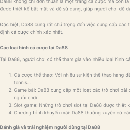
Da88 không chỉ đơn thuần là một trang cá cược mà còn là một
được thiết kế bắt mắt và dễ sử dụng, giúp người chơi dễ d
Đặc biệt, Da88 cũng rất chú trọng đến việc cung cấp các th
định cá cược chính xác nhất.
Các loại hình cá cược tại Da88
Tại Da88, người chơi có thể tham gia vào nhiều loại hình 
Cá cược thể thao: Với nhiều sự kiện thể thao hàng đ
tennis…
Game bài: Da88 cung cấp một loạt các trò chơi bài 
người chơi.
Slot game: Những trò chơi slot tại Da88 được thiết
Chương trình khuyến mãi: Da88 thường xuyên có các
Đánh giá và trải nghiệm người dùng tại Da88