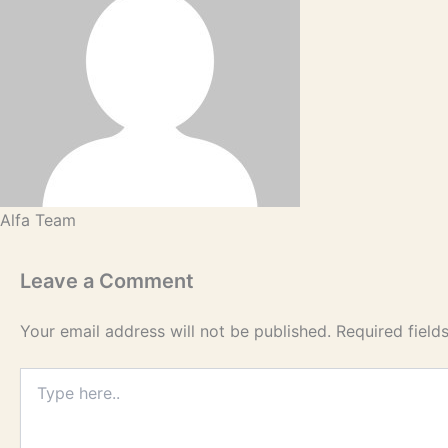
Alfa Team
Leave a Comment
Your email address will not be published.
Required fiel
Type
here..