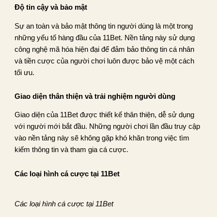
Độ tin cậy và bảo mật
Sự an toàn và bảo mật thông tin người dùng là một trong
những yếu tố hàng đầu của 11Bet. Nền tảng này sử dụng
công nghệ mã hóa hiện đại để đảm bảo thông tin cá nhân
và tiền cược của người chơi luôn được bảo vệ một cách
tối ưu.
Giao diện thân thiện và trải nghiệm người dùng
Giao diện của 11Bet được thiết kế thân thiện, dễ sử dụng
với người mới bắt đầu. Những người chơi lần đầu truy cập
vào nền tảng này sẽ không gặp khó khăn trong việc tìm
kiếm thông tin và tham gia cá cược.
Các loại hình cá cược tại 11Bet
Các loại hình cá cược tại 11Bet