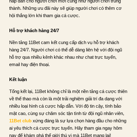
hấp dẫn cho người chơi mới cũng như người chơi trung
thành. Những ưu đãi này sẽ giúp người chơi có thêm cơ
hội thắng lớn khi tham gia cá cược.
Hỗ trợ khách hàng 24/7
Nền tảng 11Bet cam kết cung cấp dịch vụ hỗ trợ khách
hàng 24/7. Người chơi có thể dễ dàng liên hệ với đội ngũ
hỗ trợ qua nhiều kênh khác nhau như chat trực tuyến,
email hay điện thoại.
Kết luận
Tổng kết lại, 11Bet không chỉ là một nền tảng cá cược thiên
về thể thao mà còn là một trải nghiệm giải trí đa dạng với
nhiều loại hình cá cược hấp dẫn. Với độ tin cậy, tính bảo
mật cao, cùng sự chăm sóc tận tình từ đội ngũ nhân viên,
11Bet club
xứng đáng là sự lựa chọn hàng đầu cho những
ai yêu thích cá cược trực tuyến. Hãy tham gia ngay hôm
nay để khám phá thế giới thú vị mà 11Bet mang lại!