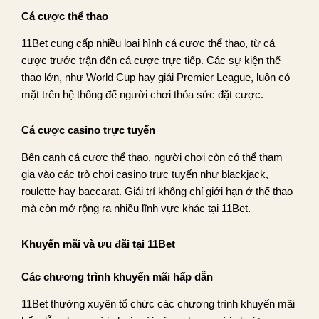
Cá cược thể thao
11Bet cung cấp nhiều loại hình cá cược thể thao, từ cá
cược trước trận đến cá cược trực tiếp. Các sự kiện thể
thao lớn, như World Cup hay giải Premier League, luôn có
mặt trên hệ thống để người chơi thỏa sức đặt cược.
Cá cược casino trực tuyến
Bên cạnh cá cược thể thao, người chơi còn có thể tham
gia vào các trò chơi casino trực tuyến như blackjack,
roulette hay baccarat. Giải trí không chỉ giới hạn ở thể thao
mà còn mở rộng ra nhiều lĩnh vực khác tại 11Bet.
Khuyến mãi và ưu đãi tại 11Bet
Các chương trình khuyến mãi hấp dẫn
11Bet thường xuyên tổ chức các chương trình khuyến mãi