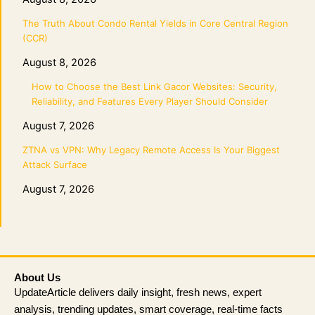
The Truth About Condo Rental Yields in Core Central Region
(CCR)
August 8, 2026
How to Choose the Best Link Gacor Websites: Security,
Reliability, and Features Every Player Should Consider
August 7, 2026
ZTNA vs VPN: Why Legacy Remote Access Is Your Biggest
Attack Surface
August 7, 2026
About Us
UpdateArticle delivers daily insight, fresh news, expert
analysis, trending updates, smart coverage, real-time facts