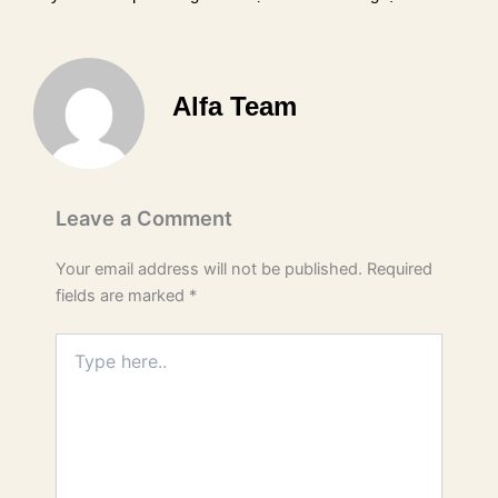
Alfa Team
Leave a Comment
Your email address will not be published.
Required
fields are marked
*
Type
here..